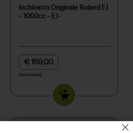
Inchiostro Originale Roland EJ
- 1000cc - EJ-
€ 159,00
(iva esclusa)