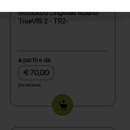
Inchiostro Originale Roland
TrueVIS 2 - TR2-
a partire da
€ 70,00
(iva esclusa)