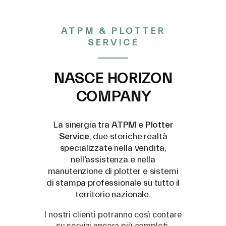
ATPM & PLOTTER
SERVICE
NASCE HORIZON
COMPANY
Inchiostro Originale Roland
La sinergia tra
ATPM
e
Plotter
Inku EGS, 500ml - INKU-
Service
, due storiche realtà
specializzate nella vendita,
EGS-500
nell’assistenza e nella
manutenzione di plotter e sistemi
di stampa professionale su tutto il
territorio nazionale.
I nostri clienti potranno così contare
su servizi ancora più completi,