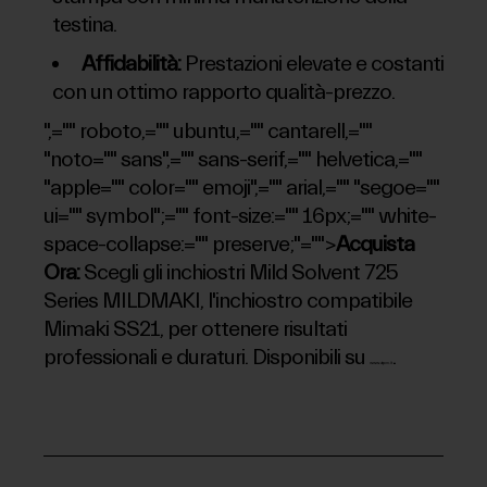
testina.
Affidabilità:
Prestazioni elevate e costanti
con un ottimo rapporto qualità-prezzo.
",="" roboto,="" ubuntu,="" cantarell,=""
"noto="" sans",="" sans-serif,="" helvetica,=""
"apple="" color="" emoji",="" arial,="" "segoe=""
ui="" symbol";="" font-size:="" 16px;="" white-
space-collapse:="" preserve;"="">
Acquista
Ora:
Scegli gli inchiostri Mild Solvent 725
Series MILDMAKI, l'inchiostro compatibile
Mimaki SS21, per ottenere risultati
professionali e duraturi. Disponibili su
.
www.atpm.it