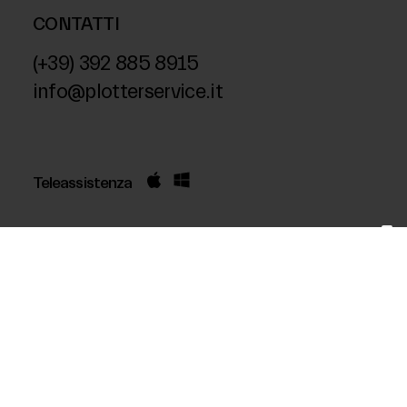
CONTATTI
(+39) 392 885 8915
info@plotterservice.it
Teleassistenza
©1995 - 2026. All rights reserved.
Le tue preferenze relative alla privacy