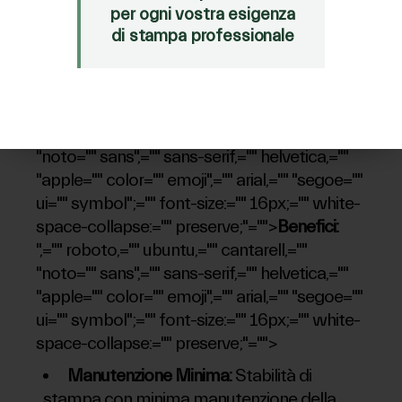
Mimaki JV300
per ogni vostra esigenza
di stampa professionale
Mimaki CJV30
Mimaki CJV150
Mimaki CJV300
",="" roboto,="" ubuntu,="" cantarell,=""
"noto="" sans",="" sans-serif,="" helvetica,=""
"apple="" color="" emoji",="" arial,="" "segoe=""
ui="" symbol";="" font-size:="" 16px;="" white-
space-collapse:="" preserve;"="">
Benefici:
",="" roboto,="" ubuntu,="" cantarell,=""
"noto="" sans",="" sans-serif,="" helvetica,=""
"apple="" color="" emoji",="" arial,="" "segoe=""
ui="" symbol";="" font-size:="" 16px;="" white-
space-collapse:="" preserve;"="">
Manutenzione Minima:
Stabilità di
stampa con minima manutenzione della