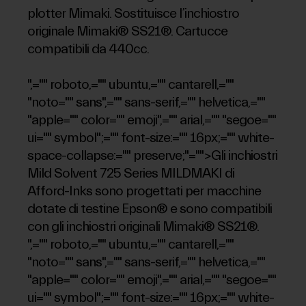
plotter Mimaki. Sostituisce l’inchiostro
originale Mimaki® SS21®. Cartucce
compatibili da 440cc.
",="" roboto,="" ubuntu,="" cantarell,=""
"noto="" sans",="" sans-serif,="" helvetica,=""
"apple="" color="" emoji",="" arial,="" "segoe=""
ui="" symbol";="" font-size:="" 16px;="" white-
space-collapse:="" preserve;"="">Gli inchiostri
Mild Solvent 725 Series MILDMAKI di
Afford-Inks sono progettati per macchine
dotate di testine Epson® e sono compatibili
con gli inchiostri originali Mimaki® SS21®.
",="" roboto,="" ubuntu,="" cantarell,=""
"noto="" sans",="" sans-serif,="" helvetica,=""
"apple="" color="" emoji",="" arial,="" "segoe=""
ui="" symbol";="" font-size:="" 16px;="" white-