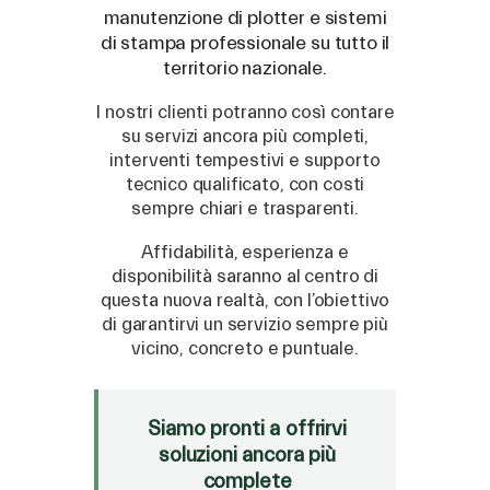
manutenzione di plotter e sistemi
440 ml con chip compatibili Roland, Mimaki
di stampa professionale su tutto il
e Mutoh.
territorio nazionale.
",="" roboto,="" ubuntu,="" cantarell,=""
I nostri clienti potranno così contare
"noto="" sans",="" sans-serif,="" helvetica,=""
su servizi ancora più completi,
"apple="" color="" emoji",="" arial,="" "segoe=""
interventi tempestivi e supporto
ui="" symbol";="" font-size:="" 16px;="" white-
tecnico qualificato, con costi
space-collapse:="" preserve;"="">
Modelli
sempre chiari e trasparenti.
Mimaki Compatibili:
Affidabilità, esperienza e
",="" roboto,="" ubuntu,="" cantarell,=""
disponibilità saranno al centro di
"noto="" sans",="" sans-serif,="" helvetica,=""
questa nuova realtà, con l’obiettivo
"apple="" color="" emoji",="" arial,="" "segoe=""
di garantirvi un servizio sempre più
ui="" symbol";="" font-size:="" 16px;="" white-
vicino, concreto e puntuale.
space-collapse:="" preserve;"="">
Mimaki JV33
Siamo pronti a offrirvi
Mimaki JV150
soluzioni ancora più
complete