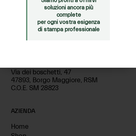
Siamo pronti a offrirvi
soluzioni ancora più
complete
SEGUICI ANCHE SU
per ogni vostra esigenza
di stampa professionale
INDIRIZZO
Plotter Service S.r.l.
Via dei boschetti, 47
47893, Borgo Maggiore, RSM
C.O.E. SM 28823
AZIENDA
Home