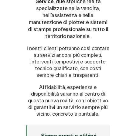
Service
, due storiche realtà
specializzate nella vendita,
nell’assistenza e nella
manutenzione di plotter e sistemi
di stampa professionale su tutto il
territorio nazionale.
I nostri clienti potranno così contare
su servizi ancora più completi,
ASSISTENZA
interventi tempestivi e supporto
tecnico qualificato, con costi
Roland
/
Epson
/
Mutoh
sempre chiari e trasparenti.
Canon
/
Flexa
/
Mimaki
HP
/
Orafol
Affidabilità, esperienza e
disponibilità saranno al centro di
VENDITA
questa nuova realtà, con l’obiettivo
di garantirvi un servizio sempre più
Mimaki Bompan Textile
vicino, concreto e puntuale.
Just Laser
SD-Italy