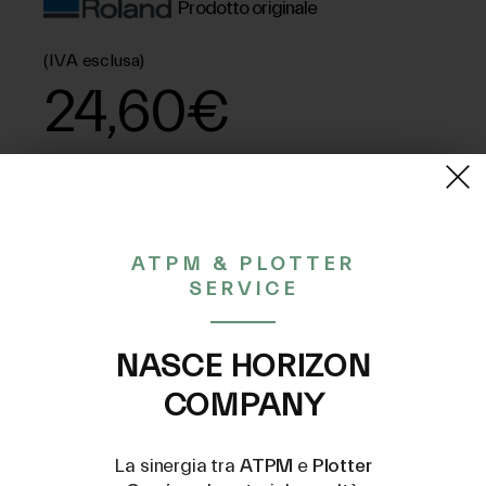
Prodotto originale
(IVA esclusa)
24,60€
CONTATTACI A
INFO@PLOTTERSERVICE.IT
ATPM & PLOTTER
SERVICE
NASCE HORIZON
COMPANY
La sinergia tra
ATPM
e
Plotter