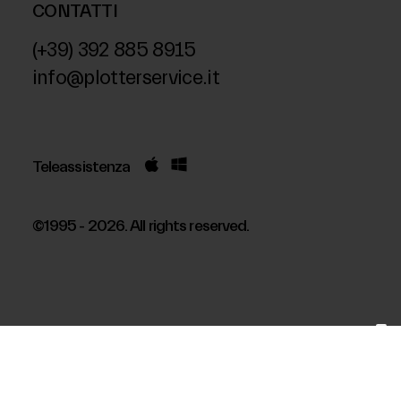
CONTATTI
(+39) 392 885 8915
info@plotterservice.it
Teleassistenza
©1995 - 2026. All rights reserved.
Le tue preferenze relative alla privacy
Informativa sulla raccolta