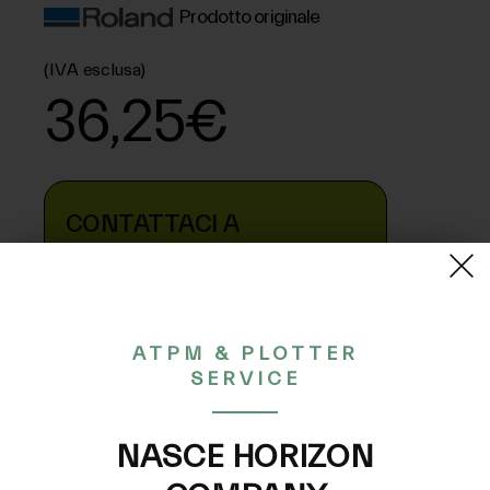
Prodotto originale
(IVA esclusa)
36,25€
CONTATTACI A
INFO@PLOTTERSERVICE.IT
ATPM & PLOTTER
DESCRIZIONE
SERVICE
Capping (cappuccio aspirazione inchiostro)
NASCE HORIZON
per plotter Roland