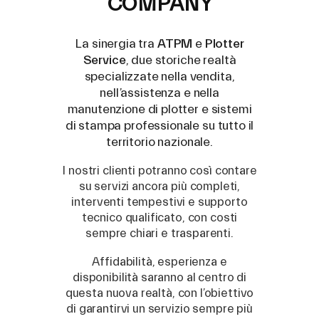
COMPANY
Modelli Compatibili
La sinergia tra
ATPM
e
Plotter
Service
, due storiche realtà
specializzate nella vendita,
nell’assistenza e nella
manutenzione di plotter e sistemi
di stampa professionale su tutto il
territorio nazionale.
I nostri clienti potranno così contare
su servizi ancora più completi,
interventi tempestivi e supporto
tecnico qualificato, con costi
sempre chiari e trasparenti.
ASSISTENZA
Affidabilità, esperienza e
disponibilità saranno al centro di
Roland
/
Epson
/
Mutoh
questa nuova realtà, con l’obiettivo
Canon
/
Flexa
/
Mimaki
di garantirvi un servizio sempre più