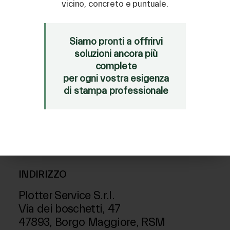
HP
/
Orafol
vicino, concreto e puntuale.
VENDITA
Siamo pronti a offrirvi
Mimaki Bompan Textile
soluzioni ancora più
Just Laser
complete
SD-Italy
per ogni vostra esigenza
di stampa professionale
SEGUICI ANCHE SU
INDIRIZZO
Plotter Service S.r.l.
Via dei boschetti, 47
47893, Borgo Maggiore, RSM