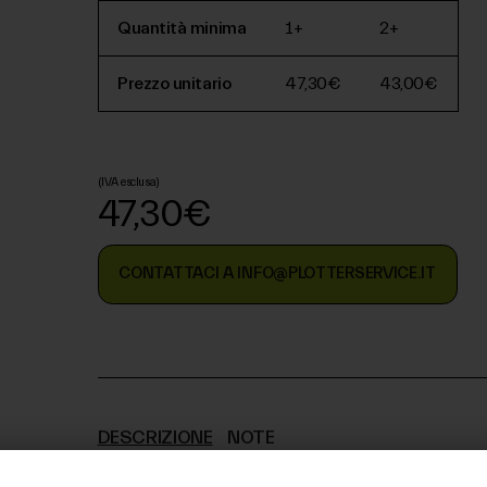
Quantità minima
1+
2+
Prezzo unitario
47,30€
43,00€
(IVA esclusa)
47,30€
CONTATTACI A INFO@PLOTTERSERVICE.IT
DESCRIZIONE
NOTE