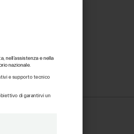
rmosaldabile. Può essere utilizzata come
rata .
a, nell’assistenza e nella
orio nazionale.
stivi e supporto tecnico
biettivo di garantirvi un