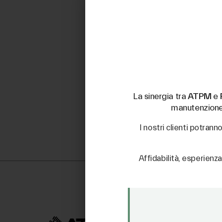
La sinergia tra
ATPM
e
manutenzione d
I nostri clienti potran
Affidabilità, esperienza