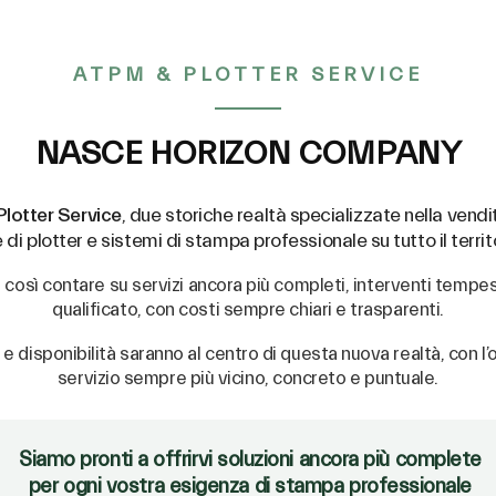
Lama per vinile classico e fluorescente, materiale te
alternativa alla ZEC-U5025 offrendo una maggiore du
Angolo di taglio 45º - Offset di 0,25 mm.
ATPM & PLOTTER SERVICE
Modelli Compatibili
NASCE HORIZON COMPANY
Plotter Service
, due storiche realtà specializzate nella vendit
i plotter e sistemi di stampa professionale su tutto il territ
no così contare su servizi ancora più completi, interventi tempe
qualificato, con costi sempre chiari e trasparenti.
 e disponibilità saranno al centro di questa nuova realtà, con l’o
servizio sempre più vicino, concreto e puntuale.
Siamo pronti a offrirvi soluzioni ancora più complete
per ogni vostra esigenza di stampa professionale