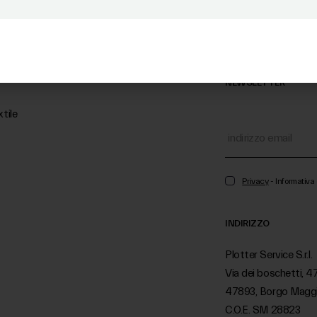
NEWSLETTER
tile
Privacy
- Informativ
INDIRIZZO
Plotter Service S.r.l.
Via dei boschetti, 4
47893, Borgo Magg
C.O.E. SM 28823