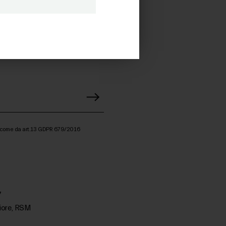
a come da art.13 GDPR 679/2016
7
iore, RSM