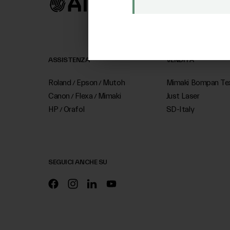
ASSISTENZA
VENDITA
Roland
Epson
Mutoh
Mimaki Bompan Tex
/
/
Canon
Flexa
Mimaki
Just Laser
/
/
HP
Orafol
SD-Italy
/
SEGUICI ANCHE SU