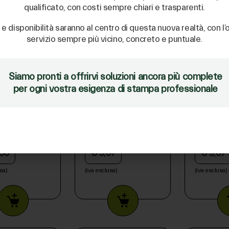
qualificato, con costi sempre chiari e trasparenti.
 e disponibilità saranno al centro di questa nuova realtà, con l’o
servizio sempre più vicino, concreto e puntuale.
 SET,ROLL
bush,80f-0603 -
BUSH,80
C 100PCS -
1000018512
1215957
Siamo pronti a offrirvi soluzioni ancora più complete
9812
per ogni vostra esigenza di stampa professionale
,50
€ 3,67
€ 3,67
sa)
(iva esclusa)
(iva esclusa)