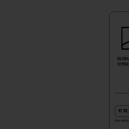
BUSH,
1215
€ 18
(iva esclu