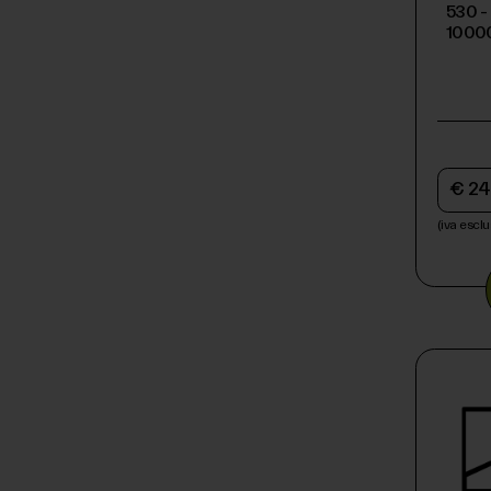
530 -
1000
€ 24
(iva esclu