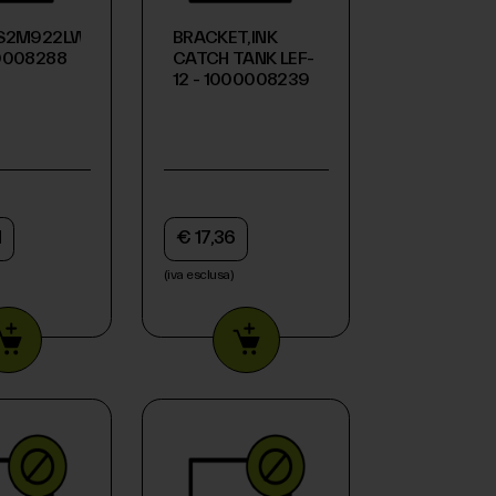
0S2M922LW-
BRACKET,INK
00008288
CATCH TANK LEF-
12 - 1000008239
1
€ 17,36
(iva esclusa)