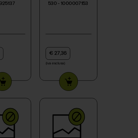
1925137
530 - 1000007153
€ 27,36
(iva esclusa)