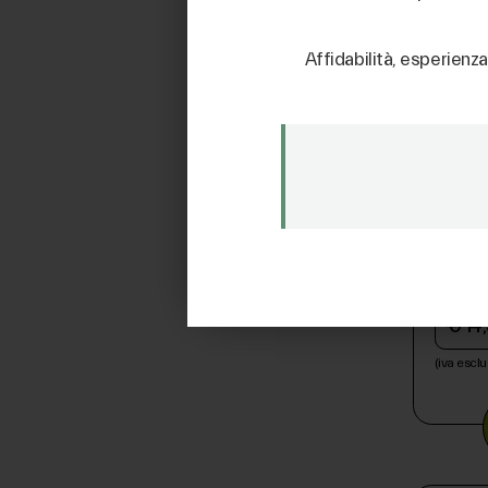
Affidabilità, esperienza
BUSH
5*5 3
3102
€ 14
(iva esclu