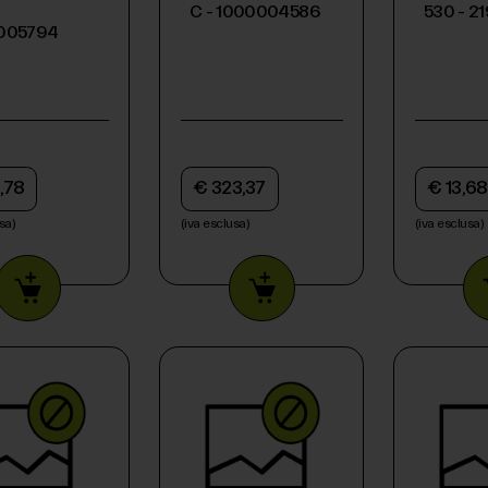
C - 1000004586
530 - 2
005794
,78
€ 323,37
€ 13,68
sa)
(iva esclusa)
(iva esclusa)