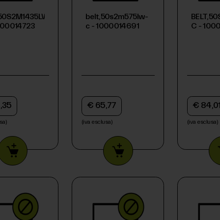
,50S2M1435LW-
belt,50s2m575lw-
BELT,5
000014723
c - 1000014691
C - 10
,35
€ 65,77
€ 84,0
sa)
(iva esclusa)
(iva esclusa)