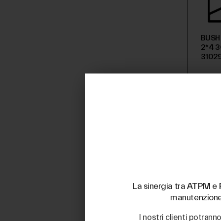
BUSH
2*4 3
3102
€ 7,
(iva esclu
La sinergia tra
ATPM
e
manutenzione d
I nostri clienti potran