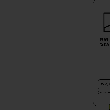
BUSH,
1215
€ 3,
(iva esclu