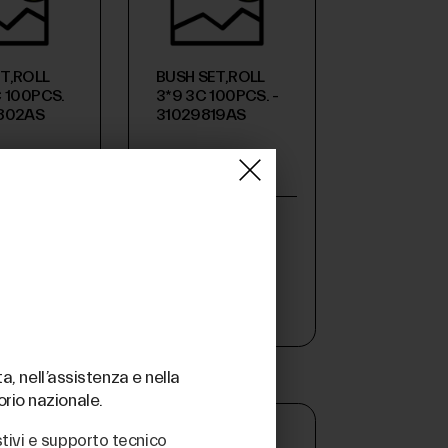
T,ROLL
BUSH SET,ROLL
C 100PCS.
3*9 3C 100PCS. -
9802AS
31029819AS
€ 12,51
(iva esclusa)
a, nell’assistenza e nella
orio nazionale.
stivi e supporto tecnico