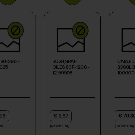
S8-296 -
BUSH,SHAFT
CABLE C
9625
OILES 80F-1206 -
3360L B
12159508
100000
,56
€ 3,67
€ 70,3
sa)
(iva esclusa)
(iva esclusa)