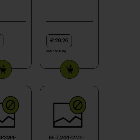
€ 29,26
(iva esclusa)
66P2M4-
BELT,244P2M4-