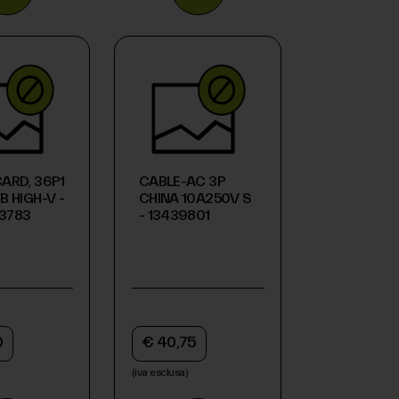
ARD, 36P1
CABLE-AC 3P
B HIGH-V -
CHINA 10A250V S
3783
- 13439801
0
€ 40,75
(iva esclusa)