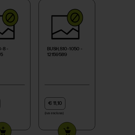
-8 -
BUSH,S10-1050 -
05
12159589
€ 11,10
(iva esclusa)