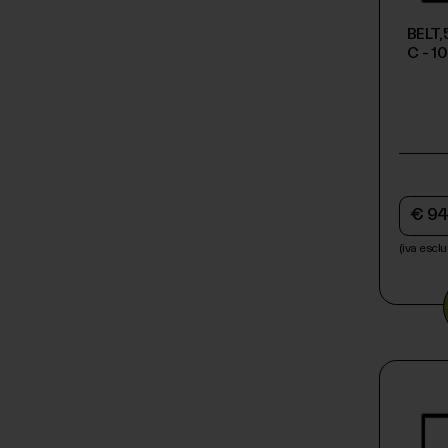
BELT
C - 1
€ 94
(iva esclu