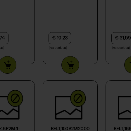
007886
,74
€ 19,23
€ 31,59
sa)
(iva esclusa)
(iva esclusa)
,146P2M4-
BELT,150S2M2000LW-
BELT,1