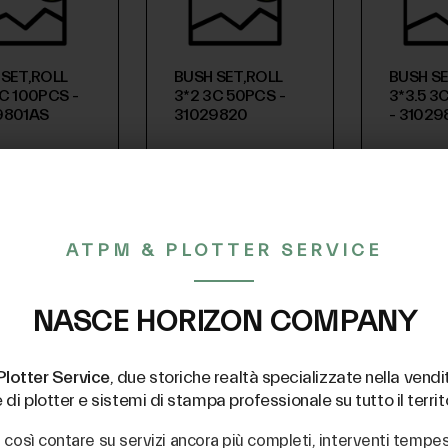
 SET,ROLL
BUSH SET,ROLL
BUSH SE
C 100PCS -
3*2 3C 50PCS -
3*3.5 3
9801AS
31029820
- 3102
ATPM & PLOTTER SERVICE
97
€ 12,08
€ 10,12
sa)
(iva esclusa)
(iva esclusa)
NASCE HORIZON COMPANY
Plotter Service
, due storiche realtà specializzate nella vendit
i plotter e sistemi di stampa professionale su tutto il territ
no così contare su servizi ancora più completi, interventi tempe