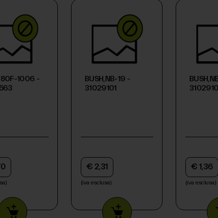
80F-1006 -
BUSH,NB-19 -
BUSH,NB
9563
31029101
310291
70
€ 2,31
€ 1,36
sa)
(iva esclusa)
(iva esclusa)