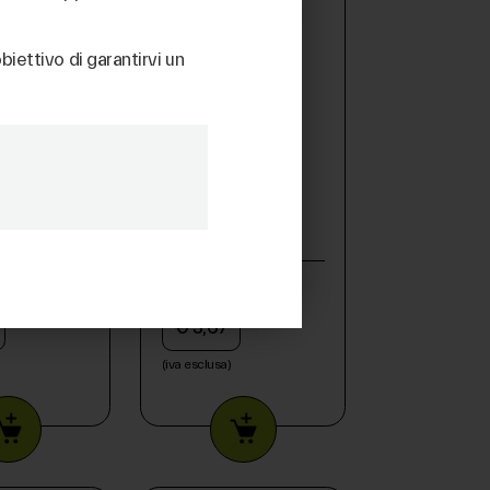
biettivo di garantirvi un
F-0603 -
bush,80f-1006 -
3
1000018503
€ 3,67
(iva esclusa)